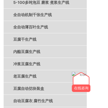
5-100多吨泡豆 磨浆 煮浆生产线
全自动机制千张生产线
全自动薄百叶生产线
豆腐干生产线
内酯豆腐生产线
冲浆豆腐生产线
老豆腐生产线
在线咨询
豆腐自动切块装盒
自动豆腐衣 腐竹生产线