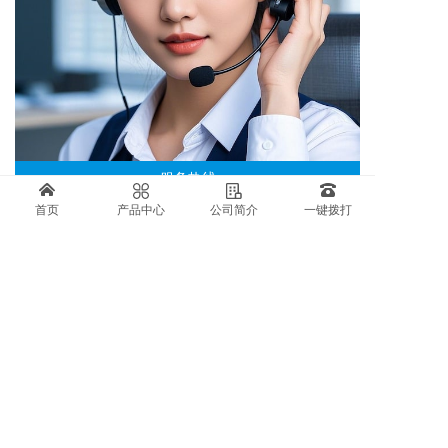
服务热线
400-8898-968
首页
产品中心
公司简介
一键拨打
地址：浙江省台州市聚英路2588号
销售热线：400-8898-968/0576-86577066/86577588
联系电话：151-6864-0333(王先生)
136-0667-7588（王先生）
139-0686-3668（王先生）
售后服务：0576-86578088
传真：0576-86579388
E-mail：market@cndbl.com