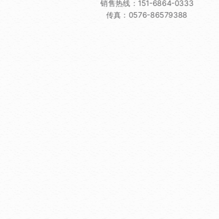
销售热线：151-6864-0333
传真：0576-86579388