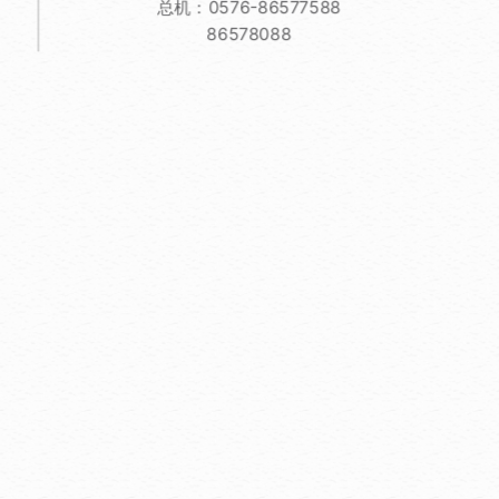
总机：0576-86577588
86578088