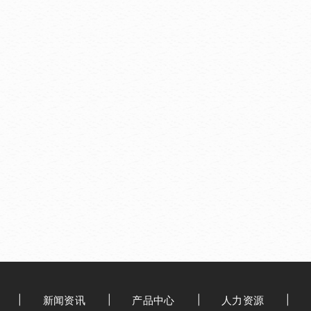
新闻资讯
产品中心
人力资源