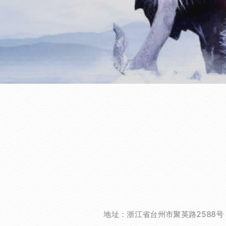
地址：浙江省台州市聚英路2588